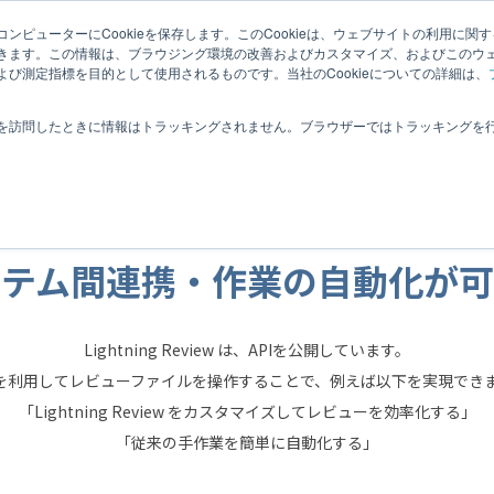
ニュース
サポート
製品紹介セミナー
よくあるご
ンピューターにCookieを保存します。このCookieは、ウェブサイトの利用に関
きます。この情報は、ブラウジング環境の改善およびカスタマイズ、およびこのウ
び測定指標を目的として使用されるものです。当社のCookieについての詳細は、
機能一覧
導入事例
動作環境
バージョン別情報
を訪問したときに情報はトラッキングされません。ブラウザーではトラッキングを
ステム間連携・作業の自動化が可
Lightning Review は、APIを公開しています。
I を利用してレビューファイルを操作することで、例えば以下を実現でき
「Lightning Review をカスタマイズしてレビューを効率化する」
「従来の手作業を簡単に自動化する」