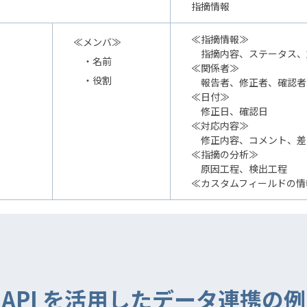
指摘情報
≪指摘情報≫
≪メンバ≫
指摘内容、ステータス、
・名前
≪関係者≫
・役割
報告者、修正者、確認者
≪日付≫
修正日、確認日
≪対応内容≫
修正内容、コメント、差
≪指摘の分析≫
原因工程、検出工程
≪カスタムフィールドの情
API を活用したデータ連携の例