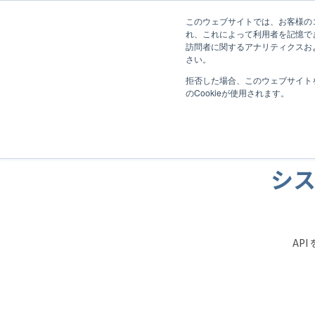
このウェブサイトでは、お客様のコ
れ、これによって利用者を記憶で
訪問者に関するアナリティクスおよ
特長
さい。
拒否した場合、このウェブサイト
トップ
特長
システム間連携・作業の自動化が可能に
のCookieが使用されます。
シ
AP