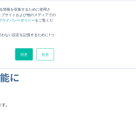
質問
お問い合わせ
する情報を収集するために使用さ
ェブサイトおよび他のメディアでの
評価版ダウンロード
お見積もり
プライバシーポリシー
価格
ブログ
をご覧くだ
行わない設定を記憶するために1つ
同意
拒否
能に
ます。